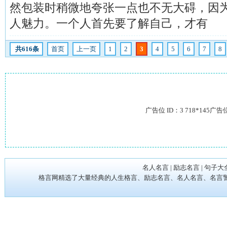
然包装时稍微地夸张一点也不无大碍，因
人魅力。一个人首先要了解自己，才有
共616条
首页
上一页
1
2
3
4
5
6
7
8
广告位 ID：3 718*145广告
名人名言
|
励志名言
|
句子大
格言网精选了大量经典的人生格言、励志名言、名人名言、名言