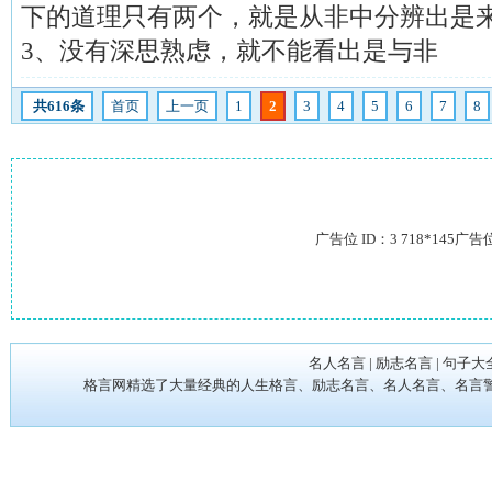
下的道理只有两个，就是从非中分辨出是
3、没有深思熟虑，就不能看出是与非
共616条
首页
上一页
1
2
3
4
5
6
7
8
广告位 ID：3 718*145广告
名人名言
|
励志名言
|
句子大
格言网精选了大量经典的人生格言、励志名言、名人名言、名言