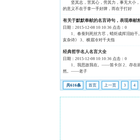
坚其志，苦其心，劳其力，事无大小，必
的意义不在于拿一手好牌，而在于打好
有关于默默奉献的名言诗句，表现奉献
日期：
2015-12-08 10:10:36
点击：
0
1、春蚕到死丝方尽，蜡炬成挥泪始干。
亥杂诗》 3、横眉冷对千夫指
经典哲学名人名言大全
日期：
2015-12-08 10:10:36
点击：
0
1、我思故我在。——笛卡尔 2、存在就
然。——老子
共616条
首页
上一页
3
4