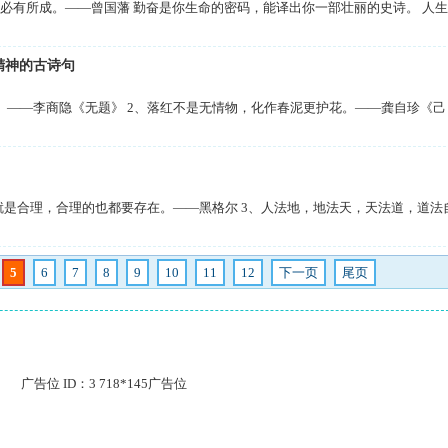
有所成。——曾国藩 勤奋是你生命的密码，能译出你一部壮丽的史诗。 人生
精神的古诗句
——李商隐《无题》 2、落红不是无情物，化作春泥更护花。——龚自珍《己
是合理，合理的也都要存在。——黑格尔 3、人法地，地法天，天法道，道法
5
6
7
8
9
10
11
12
下一页
尾页
广告位 ID：3 718*145广告位