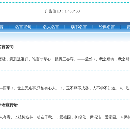
广告位 ID：1 468*60
言
名言警句
名人名言
读书名言
经典名言
名言警句
缝，意恐迟迟归。谁言寸草心，报得三春晖。——孟郊 2、我之所有，我之所
果 2、世上无难事,只怕有心人。 3、玉不琢不成器，人不学不知道。 4、吃
标语宣传语
责。 2.植树造林，功在千秋。 3.爱祖国，护绿化，保清洁，爱家园。 4.保