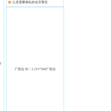
心灵需要耕耘的名言警言
使
广告位 ID：2 231*500广告位
其