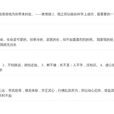
渐渐地为你带来好处。——奥维德 2、我之所以能在科学上成功，最重要的一
d
。生命是可爱的。但寒冷的、寂寞的生，却不如轰轰烈烈的死。 我爱我的祖
我就无法生
2、不怕路远，就怕志短。 3、树不修，长不直；人不学，没知识。 4、虚心
手
志，劳其筋骨，饿其体肤，空乏其心，行拂乱其所为，所以动心忍性，曾益
天时不如