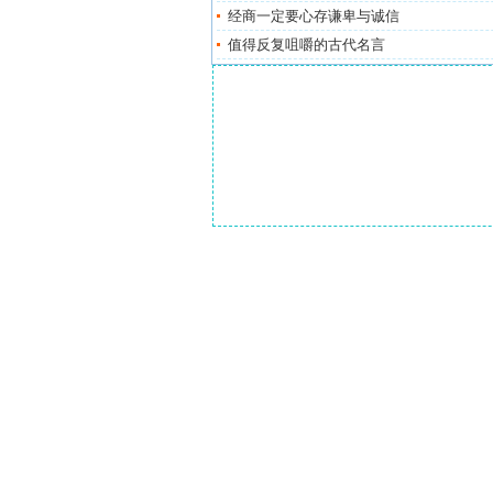
经商一定要心存谦卑与诚信
值得反复咀嚼的古代名言