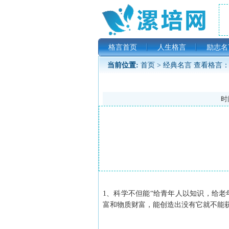
格言首页
人生格言
励志名
当前位置:
首页
>
经典名言
查看格言：
时间
1、科学不但能“给青年人以知识，给
富和物质财富，能创造出没有它就不能