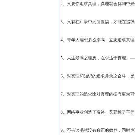
2、只要你追求真理，真理就会你胸中燃
3、只有在斗争中无所畏惧，才能在追
4、青年人理想多么崇高，立志追求真理
5、人生最高之理想，在求达于真理。—
6、对真理和知识的追求并为之奋斗，
7、对真理的追求比对真理的据有更为可
8、网络事业创造了富裕，又延续了平等
9、不去读书就没有真正的教养，同时